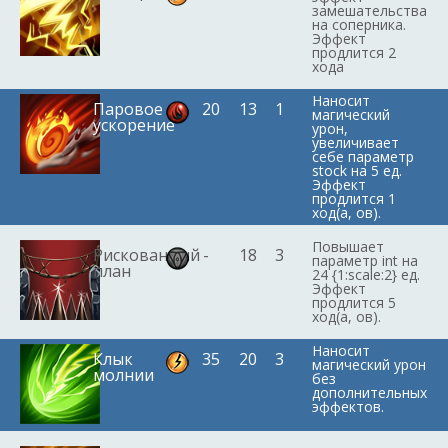
замешательства
на соперника.
Эффект
продлится 2
хода
Наносит
Паровое
20
13
1
магический
ускорение
урон,
увеличивает
себе параметр
stock на 5 ед.
Эффект
продлится 1
ход(а, ов).
Повышает
Рискованный
-
18
3
параметр int на
план
24 {1:scale:2} ед.
Эффект
продлится 5
ход(а, ов).
Наносит
Клык
35
20
3
магический урон
молнии
без
дополнительных
эффектов.