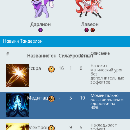
Дарлион
Лавеон
Навыки Тандерлон
#
Описание
Название
Ген
Сила
Уровень
Откат
Наносит
Искра
16
1
0
магический урон
без
дополнительных
эффектов.
Моментально
Медитация
-
5
10
восстанавливает
здоровье на
40%
Накладывает
Электрошок
-
9
5
эффект