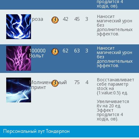
продлится 4
ход(а, ов).
Наносит
Гроза
42
45
3
магический урон
без
дополнительных
эффектов.
Наносит
100000
62
63
3
магический урон
Вольт
без
дополнительных
эффектов.
Восстанавливает
Молниеносный
-
75
4
себе параметр
спринт
stock на
{1:value:0.5} ед.
Увеличивается
itv на 20 ед.
Эффект
продлится 4
ход(а, ов).
Персональный лут Тандерлон