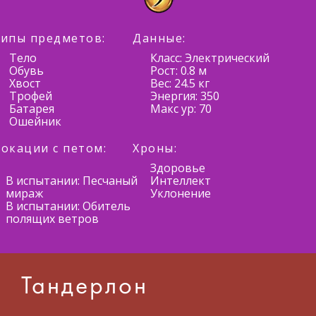
ипы предметов:
Данные:
Тело
Класс: Электрический
Обувь
Рост: 0.8 м
Хвост
Вес: 24.5 кг
Трофей
Энергия: 350
Батарея
Макс ур: 70
Ошейник
окации с петом:
Хроны:
Здоровье
В испытании: Песчаный
Интеллект
мираж
Уклонение
В испытании: Обитель
полящих ветров
Тандерлон