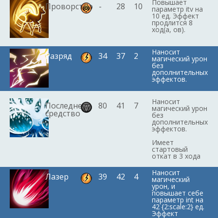
Повышает
Проворство
-
28
10
параметр itv на
10 ед. Эффект
продлится 8
ход(а, ов).
Наносит
Разряд
34
37
2
магический урон
без
дополнительных
эффектов.
Наносит
Последнее
80
41
7
магический урон
средство
без
дополнительных
эффектов.
Имеет
стартовый
откат в 3 хода
Наносит
Лазер
39
42
4
магический
урон, и
повышает себе
параметр int на
42 {2:scale:2} ед.
Эффект