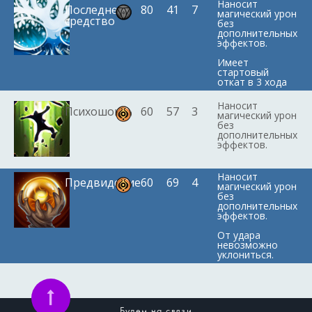
Наносит
Последнее
80
41
7
магический урон
средство
без
дополнительных
эффектов.
Имеет
стартовый
откат в 3 хода
Наносит
Психошок
60
57
3
магический урон
без
дополнительных
эффектов.
Наносит
Предвидение
60
69
4
магический урон
без
дополнительных
эффектов.
От удара
невозможно
уклониться.
Будем на связи