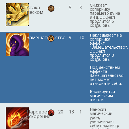
Снижает
Атака
-
5
3
сопернику
песком
параметр itv на
9 ед. Эффект
продлится 5
ход(а, ов).
Накладывает на
Замешательство
-
9
10
соперника
эффект
"Замешательство".
Эффект
продлится 3
ход(а, ов).
Под действием
эффекта
Замешательство
пет может
атаковать себя.
Блокируется
магическим
щитом.
Наносит
Паровое
20
13
1
магический
ускорение
урон,
увеличивает
себе параметр