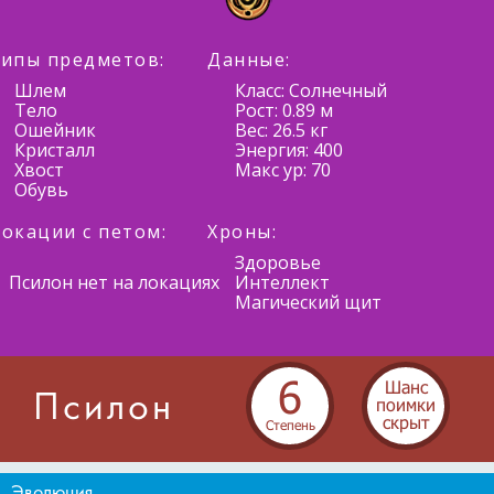
ипы предметов:
Данные:
Шлем
Класс: Солнечный
Тело
Рост: 0.89 м
Ошейник
Вес: 26.5 кг
Кристалл
Энергия: 400
Хвост
Макс ур: 70
Обувь
окации с петом:
Хроны:
Здоровье
Псилон нет на локациях
Интеллект
Магический щит
6
Шанс
Псилон
поимки
скрыт
Cтепень
Эволюция