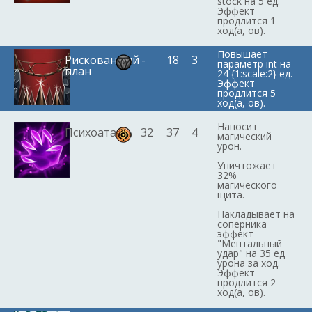
stock на 5 ед.
Эффект
продлится 1
ход(а, ов).
Повышает
Рискованный
-
18
3
параметр int на
план
24 {1:scale:2} ед.
Эффект
продлится 5
ход(а, ов).
Наносит
Психоатака
32
37
4
магический
урон.
Уничтожает
32%
магического
щита.
Накладывает на
соперника
эффект
"Ментальный
удар" на 35 ед
урона за ход.
Эффект
продлится 2
ход(а, ов).