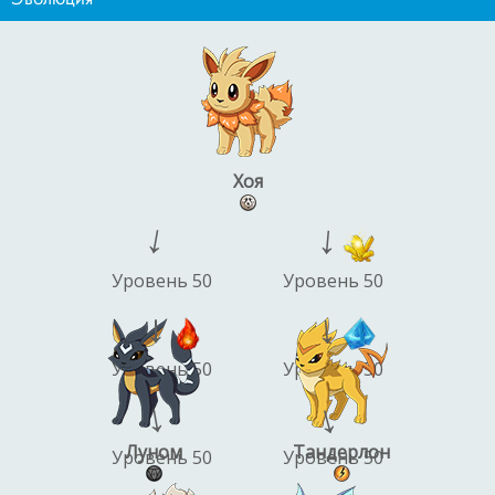
Хоя
→
→
Уровень 50
Уровень 50
→
→
Уровень 50
Уровень 50
→
→
Луном
Тандерлон
Уровень 50
Уровень 50