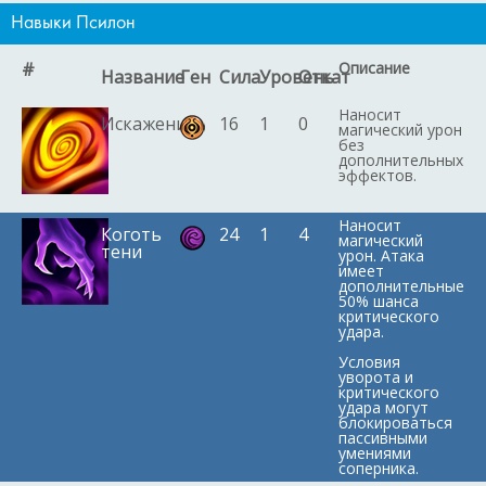
Навыки Псилон
#
Описание
Название
Ген
Сила
Уровень
Откат
Наносит
Искажение
16
1
0
магический урон
без
дополнительных
эффектов.
Наносит
Коготь
24
1
4
магический
тени
урон. Атака
имеет
дополнительные
50% шанса
критического
удара.
Условия
уворота и
критического
удара могут
блокироваться
пассивными
умениями
соперника.