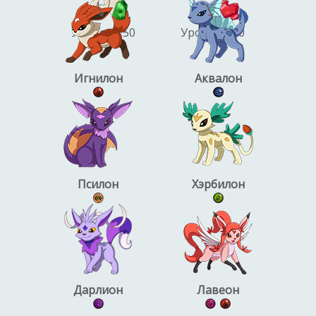
→
→
Уровень 50
Уровень 50
Игнилон
Аквалон
Псилон
Хэрбилон
Дарлион
Лавеон