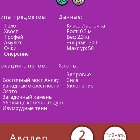
ипы предметов:
Данные:
Тело
Класс: Ласточка
Хвост
Рост: 0.3 м
Трофей
Вес: 2.3 кг
Амулет
Энергия: 300
Очки
Макс ур: 50
Оперение
окации с петом:
Хроны:
Здоровье
Восточный мост Анлау
Сила
Западные окрестности
Уклонение
Осато
Загадочный камень
Убежище каменных душ
Изумрудные тени
2
Поймать
Авалер