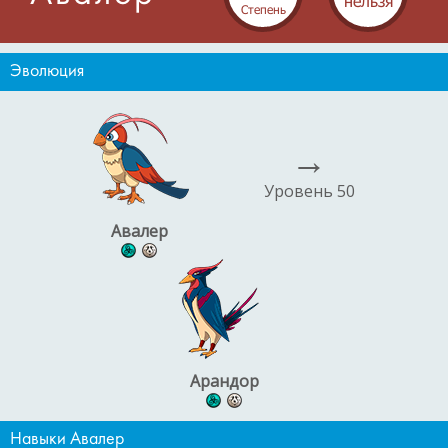
нельзя
Cтепень
Эволюция
→
Уровень 50
Авалер
Арандор
Навыки Авалер