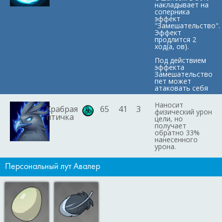
накладывает на
соперника
эффект
"Замешательство".
Эффект
продлится 2
ход(а, ов).
Под действием
эффекта
Замешательство
пет может
атаковать себя
Наносит
Храбрая
65
41
3
физический урон
птичка
цели, но
получает
обратно 33%
нанесенного
урона.
Персональный лут Авалер