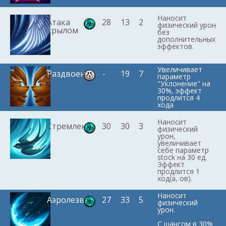
Наносит
Атака
28
13
2
физический урон
крылом
без
дополнительных
эффектов.
Увеличивает
Раздвоение
-
19
7
параметр
"Уклонение" на
30%, эффект
продлится 4
хода
Наносит
Стремление
30
30
3
физический
урон,
увеличивает
себе параметр
stock на 30 ед.
Эффект
продлится 1
ход(а, ов).
Наносит
Аэролезвие
27
33
5
физический
урон.
С шансом в 30%