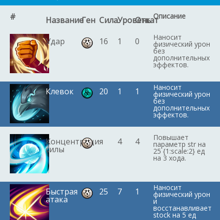
#
Описание
Название
Ген
Сила
Уровень
Откат
Наносит
Удар
16
1
0
физический урон
без
дополнительных
эффектов.
Наносит
Клевок
20
1
1
физический урон
без
дополнительных
эффектов.
Повышает
Концентрация
-
4
4
параметр str на
силы
25 {1:scale:2} ед
на 3 хода.
Наносит
Быстрая
25
7
1
физический урон
атака
и
восстанавливает
stock на 5 ед