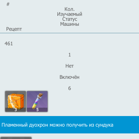
#
Кол.
Изучаемый
Статус
Машины
Рецепт
461
1
Нет
Включён
6
3
5
Пламенный дуохрон можно получить из сундука