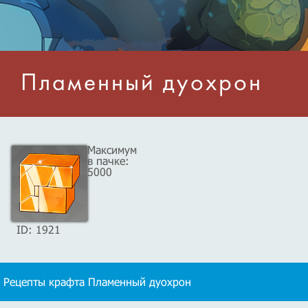
Пламенный дуохрон
Максимум
в пачке:
5000
ID: 1921
Рецепты крафта Пламенный дуохрон