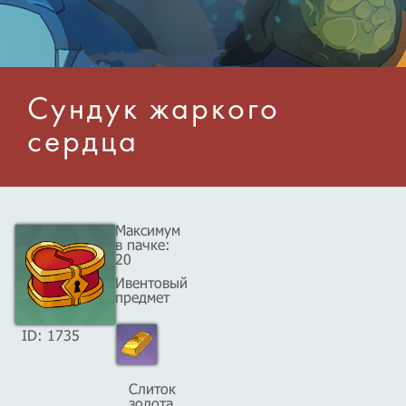
Сундук жаркого
сердца
Максимум
в пачке:
20
Ивентовый
предмет
ID: 1735
Слиток
золота