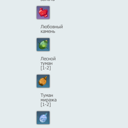
Любовный
камень
Лесной
туман
[1-2]
Туман
миража
[1-2]