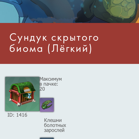
Сундук скрытого
биома (Лёгкий)
Максимум
в пачке:
20
ID: 1416
Клешни
болотных
зарослей